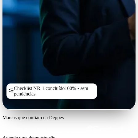
Checklist NR-1 concluído
100% • sem
pendências
Marcas que confiam na Deppes
Agende uma demonstração