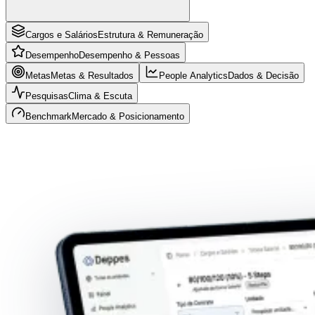
Cargos e Salários
Estrutura & Remuneração
Desempenho
Desempenho & Pessoas
Metas
Metas & Resultados
People Analytics
Dados & Decisão
Pesquisas
Clima & Escuta
Benchmark
Mercado & Posicionamento